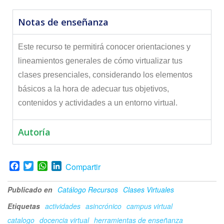
Notas de enseñanza
Este recurso te permitirá conocer orientaciones y
lineamientos generales de cómo virtualizar tus
clases presenciales, considerando los elementos
básicos a la hora de adecuar tus objetivos,
contenidos y actividades a un entorno virtual.
Autoría
F
T
W
L
Compartir
a
w
h
i
c
i
a
n
Publicado en
Catálogo Recursos
Clases Virtuales
e
t
t
k
b
t
s
e
Etiquetas
actividades
asincrónico
campus virtual
o
e
A
d
catalogo
docencia virtual
herramientas de enseñanza